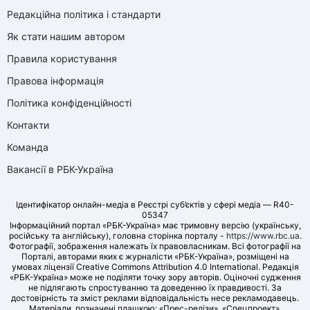
Редакційна політика і стандарти
Як стати нашим автором
Правила користування
Правова інформація
Політика конфіденційності
Контакти
Команда
Вакансії в РБК-Україна
Ідентифікатор онлайн-медіа в Реєстрі суб’єктів у сфері медіа — R40-
05347
Інформаційний портал «РБК-Україна» має тримовну версію (українську,
російську та англійську), головна сторінка порталу -
https://www.rbc.ua
.
Фотографії, зображення належать їх правовласникам. Всі фотографії на
Порталі, авторами яких є журналісти «РБК-Україна», розміщені на
умовах ліцензії Creative Commons Attribution 4.0 International. Редакція
«РБК-Україна» може не поділяти точку зору авторів. Оціночні судження
не підлягають спростуванню та доведенню їх правдивості. За
достовірність та зміст реклами відповідальність несе рекламодавець.
Матеріали, позначені плашкою: «Прес-релізи», «Спецпроект»,