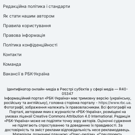
Редакційна політика і стандарти
Як стати нашим автором
Правила користування
Правова інформація
Політика конфіденційності
Контакти
Команда
Вакансії в РБК-Україна
Ідентифікатор онлайн-медіа в Реєстрі суб’єктів у сфері медіа — R40-
05347
Інформаційний портал «РБК-Україна» має тримовну версію (українську,
російську та англійську), головна сторінка порталу -
https://www.rbc.ua
.
Фотографії, зображення належать їх правовласникам. Всі фотографії на
Порталі, авторами яких є журналісти «РБК-Україна», розміщені на
умовах ліцензії Creative Commons Attribution 4.0 International. Редакція
«РБК-Україна» може не поділяти точку зору авторів. Оціночні судження
не підлягають спростуванню та доведенню їх правдивості. За
достовірність та зміст реклами відповідальність несе рекламодавець.
Матеріали, позначені плашкою: «Прес-релізи», «Спецпроект»,