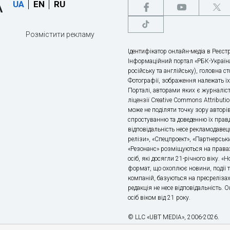
UA
EN
RU
Розмістити рекламу
Ідентифікатор онлайн-медіа в Реєстр
Інформаційний портал «РБК-Україна
російську та англійську), головна с
Фотографії, зображення належать ї
Порталі, авторами яких є журналіс
ліцензії Creative Commons Attributio
може не поділяти точку зору авторі
спростуванню та доведенню їх правд
відповідальність несе рекламодавец
релізи», «Спецпроект», «Партнерськи
«Резонанс» розміщуються на правах
осіб, які досягли 21-річного віку. 
формат, що охоплює новини, події т
компаній, базуються на пресрелізах,
редакція не несе відповідальність.
осіб віком від 21 року.
© LLC «UBT MEDIA», 2006-2026.