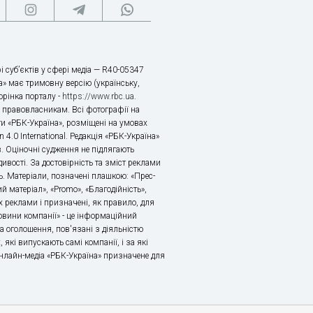
і суб’єктів у сфері медіа — R40-05347
» має тримовну версію (українську,
торінка порталу -
https://www.rbc.ua
.
х правовласникам. Всі фотографії на
ти «РБК-Україна», розміщені на умовах
n 4.0 International. Редакція «РБК-Україна»
в. Оціночні судження не підлягають
ивості. За достовірність та зміст реклами
ь. Матеріали, позначені плашкою: «Прес-
й матеріал», «Promo», «Благодійність»,
 реклами і призначені, як правило, для
«Новини компанії» - це інформаційний
а оголошення, пов'язані з діяльністю
 які випускають самі компанії, і за які
 Онлайн-медіа «РБК-Україна» призначене для