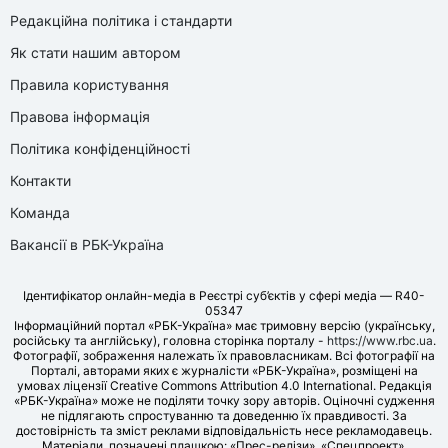
Редакційна політика і стандарти
Як стати нашим автором
Правила користування
Правова інформація
Політика конфіденційності
Контакти
Команда
Вакансії в РБК-Україна
Ідентифікатор онлайн-медіа в Реєстрі суб’єктів у сфері медіа — R40-
05347
Інформаційний портал «РБК-Україна» має тримовну версію (українську,
російську та англійську), головна сторінка порталу -
https://www.rbc.ua
.
Фотографії, зображення належать їх правовласникам. Всі фотографії на
Порталі, авторами яких є журналісти «РБК-Україна», розміщені на
умовах ліцензії Creative Commons Attribution 4.0 International. Редакція
«РБК-Україна» може не поділяти точку зору авторів. Оціночні судження
не підлягають спростуванню та доведенню їх правдивості. За
достовірність та зміст реклами відповідальність несе рекламодавець.
Матеріали, позначені плашкою: «Прес-релізи», «Спецпроект»,