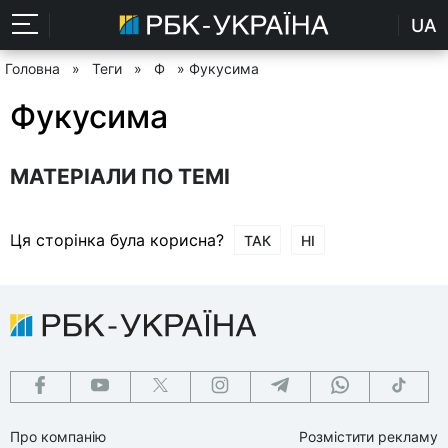
UA
Головна
»
Теги
»
Ф
» Фукусима
Фукусима
МАТЕРІАЛИ ПО ТЕМІ
Ця сторінка була корисна?
ТАК
НІ
Про компанію
Розмістити рекламу