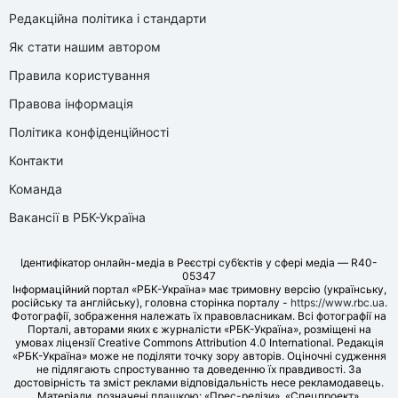
Редакційна політика і стандарти
Як стати нашим автором
Правила користування
Правова інформація
Політика конфіденційності
Контакти
Команда
Вакансії в РБК-Україна
Ідентифікатор онлайн-медіа в Реєстрі суб’єктів у сфері медіа — R40-
05347
Інформаційний портал «РБК-Україна» має тримовну версію (українську,
російську та англійську), головна сторінка порталу -
https://www.rbc.ua
.
Фотографії, зображення належать їх правовласникам. Всі фотографії на
Порталі, авторами яких є журналісти «РБК-Україна», розміщені на
умовах ліцензії Creative Commons Attribution 4.0 International. Редакція
«РБК-Україна» може не поділяти точку зору авторів. Оціночні судження
не підлягають спростуванню та доведенню їх правдивості. За
достовірність та зміст реклами відповідальність несе рекламодавець.
Матеріали, позначені плашкою: «Прес-релізи», «Спецпроект»,