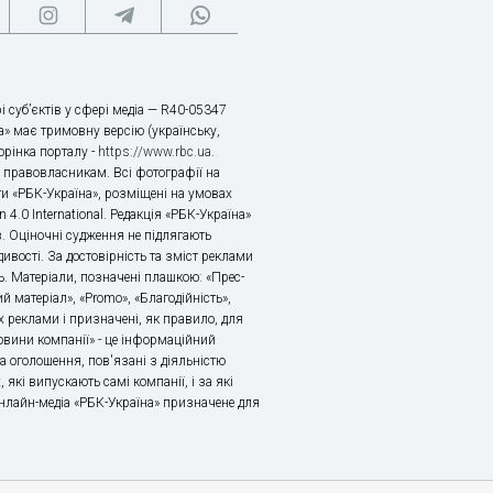
і суб’єктів у сфері медіа — R40-05347
» має тримовну версію (українську,
торінка порталу -
https://www.rbc.ua
.
х правовласникам. Всі фотографії на
ти «РБК-Україна», розміщені на умовах
n 4.0 International. Редакція «РБК-Україна»
в. Оціночні судження не підлягають
ивості. За достовірність та зміст реклами
ь. Матеріали, позначені плашкою: «Прес-
й матеріал», «Promo», «Благодійність»,
 реклами і призначені, як правило, для
«Новини компанії» - це інформаційний
а оголошення, пов'язані з діяльністю
 які випускають самі компанії, і за які
 Онлайн-медіа «РБК-Україна» призначене для