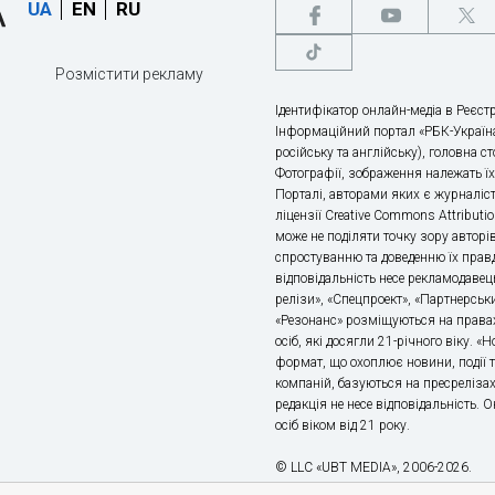
UA
EN
RU
Розмістити рекламу
Ідентифікатор онлайн-медіа в Реєстр
Інформаційний портал «РБК-Україна
російську та англійську), головна с
Фотографії, зображення належать ї
Порталі, авторами яких є журналіс
ліцензії Creative Commons Attributio
може не поділяти точку зору авторі
спростуванню та доведенню їх правд
відповідальність несе рекламодавец
релізи», «Спецпроект», «Партнерськи
«Резонанс» розміщуються на правах
осіб, які досягли 21-річного віку. 
формат, що охоплює новини, події т
компаній, базуються на пресрелізах,
редакція не несе відповідальність.
осіб віком від 21 року.
© LLC «UBT MEDIA», 2006-2026.