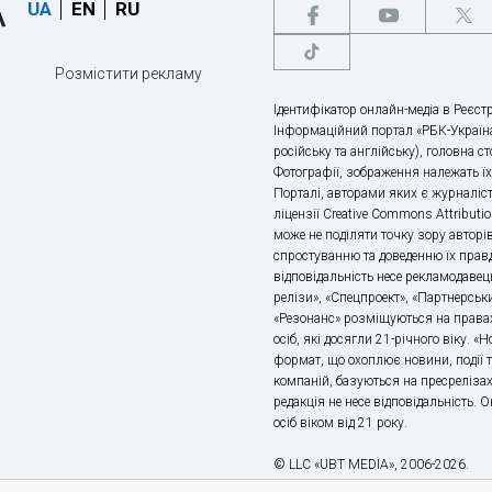
UA
EN
RU
Розмістити рекламу
Ідентифікатор онлайн-медіа в Реєстр
Інформаційний портал «РБК-Україна
російську та англійську), головна с
Фотографії, зображення належать ї
Порталі, авторами яких є журналіс
ліцензії Creative Commons Attributio
може не поділяти точку зору авторі
спростуванню та доведенню їх правд
відповідальність несе рекламодавец
релізи», «Спецпроект», «Партнерськи
«Резонанс» розміщуються на правах
осіб, які досягли 21-річного віку. 
формат, що охоплює новини, події т
компаній, базуються на пресрелізах,
редакція не несе відповідальність.
осіб віком від 21 року.
© LLC «UBT MEDIA», 2006-2026.