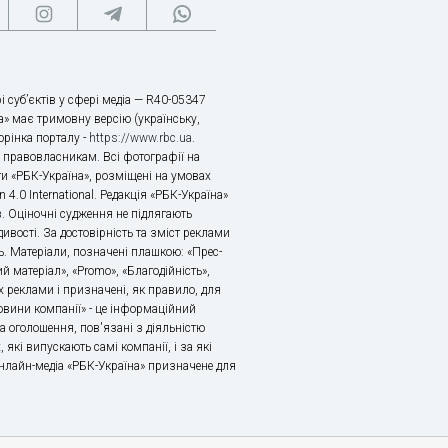
і суб’єктів у сфері медіа — R40-05347
» має тримовну версію (українську,
торінка порталу -
https://www.rbc.ua
.
х правовласникам. Всі фотографії на
ти «РБК-Україна», розміщені на умовах
n 4.0 International. Редакція «РБК-Україна»
в. Оціночні судження не підлягають
ивості. За достовірність та зміст реклами
ь. Матеріали, позначені плашкою: «Прес-
й матеріал», «Promo», «Благодійність»,
 реклами і призначені, як правило, для
«Новини компанії» - це інформаційний
а оголошення, пов'язані з діяльністю
 які випускають самі компанії, і за які
 Онлайн-медіа «РБК-Україна» призначене для