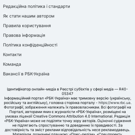
Редакційна політика і стандарти
Як стати нашим автором
Правила користування
Правова інформація
Політика конфіденційності
Контакти
Команда
Вакансії в РБК-Україна
Ідентифікатор онлайн-медіа в Реєстрі суб’єктів у сфері медіа — R40-
05347
Інформаційний портал «РБК-Україна» має тримовну версію (українську,
російську та англійську), головна сторінка порталу -
https://www.rbc.ua
.
Фотографії, зображення належать їх правовласникам. Всі фотографії на
Порталі, авторами яких є журналісти «РБК-Україна», розміщені на
умовах ліцензії Creative Commons Attribution 4.0 International. Редакція
«РБК-Україна» може не поділяти точку зору авторів. Оціночні судження
не підлягають спростуванню та доведенню їх правдивості. За
достовірність та зміст реклами відповідальність несе рекламодавець.
Матеріали, позначені плашкою: «Прес-релізи», «Спецпроект»,