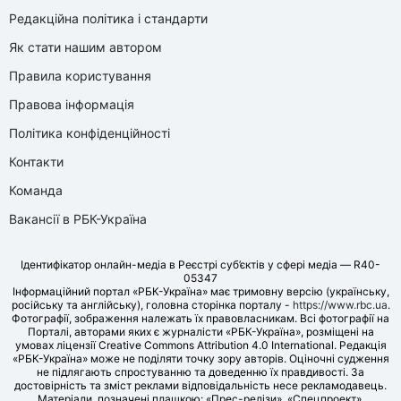
Редакційна політика і стандарти
Як стати нашим автором
Правила користування
Правова інформація
Політика конфіденційності
Контакти
Команда
Вакансії в РБК-Україна
Ідентифікатор онлайн-медіа в Реєстрі суб’єктів у сфері медіа — R40-
05347
Інформаційний портал «РБК-Україна» має тримовну версію (українську,
російську та англійську), головна сторінка порталу -
https://www.rbc.ua
.
Фотографії, зображення належать їх правовласникам. Всі фотографії на
Порталі, авторами яких є журналісти «РБК-Україна», розміщені на
умовах ліцензії Creative Commons Attribution 4.0 International. Редакція
«РБК-Україна» може не поділяти точку зору авторів. Оціночні судження
не підлягають спростуванню та доведенню їх правдивості. За
достовірність та зміст реклами відповідальність несе рекламодавець.
Матеріали, позначені плашкою: «Прес-релізи», «Спецпроект»,