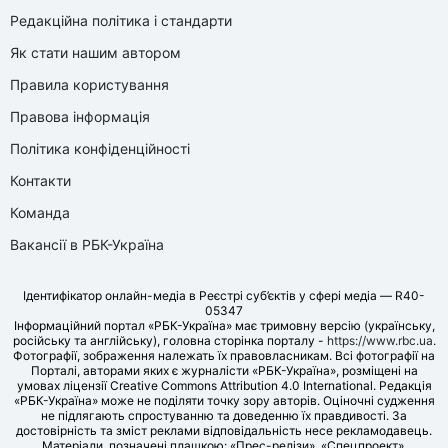
Редакційна політика і стандарти
Як стати нашим автором
Правила користування
Правова інформація
Політика конфіденційності
Контакти
Команда
Вакансії в РБК-Україна
Ідентифікатор онлайн-медіа в Реєстрі суб’єктів у сфері медіа — R40-
05347
Інформаційний портал «РБК-Україна» має тримовну версію (українську,
російську та англійську), головна сторінка порталу -
https://www.rbc.ua
.
Фотографії, зображення належать їх правовласникам. Всі фотографії на
Порталі, авторами яких є журналісти «РБК-Україна», розміщені на
умовах ліцензії Creative Commons Attribution 4.0 International. Редакція
«РБК-Україна» може не поділяти точку зору авторів. Оціночні судження
не підлягають спростуванню та доведенню їх правдивості. За
достовірність та зміст реклами відповідальність несе рекламодавець.
Матеріали, позначені плашкою: «Прес-релізи», «Спецпроект»,