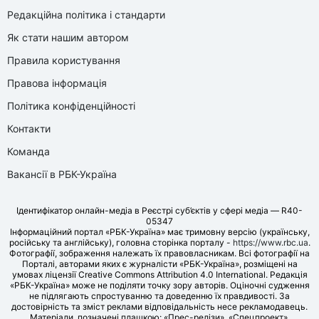
Редакційна політика і стандарти
Як стати нашим автором
Правила користування
Правова інформація
Політика конфіденційності
Контакти
Команда
Вакансії в РБК-Україна
Ідентифікатор онлайн-медіа в Реєстрі суб’єктів у сфері медіа — R40-
05347
Інформаційний портал «РБК-Україна» має тримовну версію (українську,
російську та англійську), головна сторінка порталу -
https://www.rbc.ua
.
Фотографії, зображення належать їх правовласникам. Всі фотографії на
Порталі, авторами яких є журналісти «РБК-Україна», розміщені на
умовах ліцензії Creative Commons Attribution 4.0 International. Редакція
«РБК-Україна» може не поділяти точку зору авторів. Оціночні судження
не підлягають спростуванню та доведенню їх правдивості. За
достовірність та зміст реклами відповідальність несе рекламодавець.
Матеріали, позначені плашкою: «Прес-релізи», «Спецпроект»,