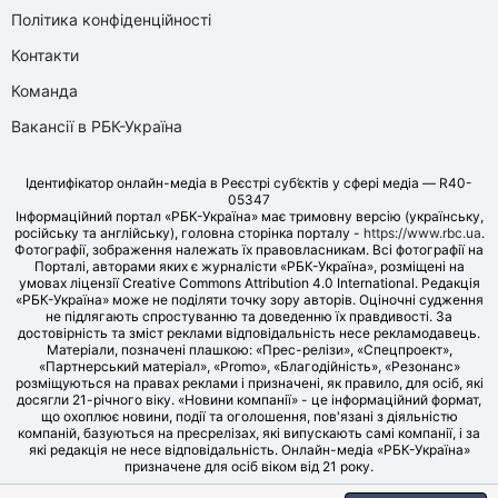
Політика конфіденційності
Контакти
Команда
Вакансії в РБК-Україна
Ідентифікатор онлайн-медіа в Реєстрі суб’єктів у сфері медіа — R40-
05347
Інформаційний портал «РБК-Україна» має тримовну версію (українську,
російську та англійську), головна сторінка порталу -
https://www.rbc.ua
.
Фотографії, зображення належать їх правовласникам. Всі фотографії на
Порталі, авторами яких є журналісти «РБК-Україна», розміщені на
умовах ліцензії Creative Commons Attribution 4.0 International. Редакція
«РБК-Україна» може не поділяти точку зору авторів. Оціночні судження
не підлягають спростуванню та доведенню їх правдивості. За
достовірність та зміст реклами відповідальність несе рекламодавець.
Матеріали, позначені плашкою: «Прес-релізи», «Спецпроект»,
«Партнерський матеріал», «Promo», «Благодійність», «Резонанс»
розміщуються на правах реклами і призначені, як правило, для осіб, які
досягли 21-річного віку. «Новини компанії» - це інформаційний формат,
що охоплює новини, події та оголошення, пов'язані з діяльністю
компаній, базуються на пресрелізах, які випускають самі компанії, і за
які редакція не несе відповідальність. Онлайн-медіа «РБК-Україна»
призначене для осіб віком від 21 року.