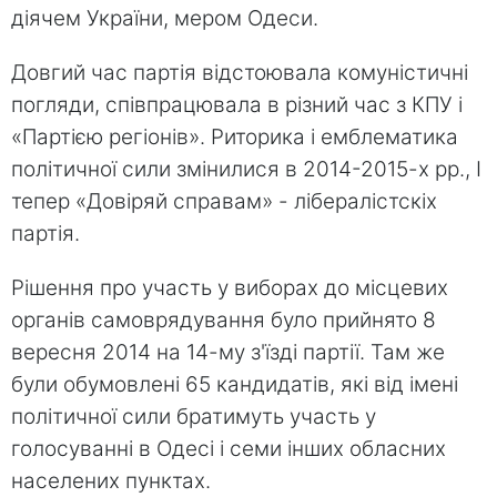
діячем України, мером Одеси.
Довгий час партія відстоювала комуністичні
погляди, співпрацювала в різний час з КПУ і
«Партією регіонів». Риторика і емблематика
політичної сили змінилися в 2014-2015-х рр., І
тепер «Довіряй справам» - лібералістскіх
партія.
Рішення про участь у виборах до місцевих
органів самоврядування було прийнято 8
вересня 2014 на 14-му з'їзді партії. Там же
були обумовлені 65 кандидатів, які від імені
політичної сили братимуть участь у
голосуванні в Одесі і семи інших обласних
населених пунктах.