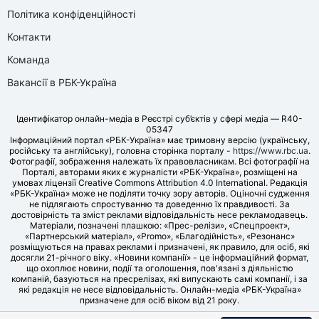
Політика конфіденційності
Контакти
Команда
Вакансії в РБК-Україна
Ідентифікатор онлайн-медіа в Реєстрі суб’єктів у сфері медіа — R40-
05347
Інформаційний портал «РБК-Україна» має тримовну версію (українську,
російську та англійську), головна сторінка порталу -
https://www.rbc.ua
.
Фотографії, зображення належать їх правовласникам. Всі фотографії на
Порталі, авторами яких є журналісти «РБК-Україна», розміщені на
умовах ліцензії Creative Commons Attribution 4.0 International. Редакція
«РБК-Україна» може не поділяти точку зору авторів. Оціночні судження
не підлягають спростуванню та доведенню їх правдивості. За
достовірність та зміст реклами відповідальність несе рекламодавець.
Матеріали, позначені плашкою: «Прес-релізи», «Спецпроект»,
«Партнерський матеріал», «Promo», «Благодійність», «Резонанс»
розміщуються на правах реклами і призначені, як правило, для осіб, які
досягли 21-річного віку. «Новини компанії» - це інформаційний формат,
що охоплює новини, події та оголошення, пов'язані з діяльністю
компаній, базуються на пресрелізах, які випускають самі компанії, і за
які редакція не несе відповідальність. Онлайн-медіа «РБК-Україна»
призначене для осіб віком від 21 року.