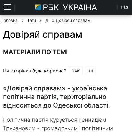
UA
Головна
»
Теги
»
Д
» Довіряй справам
Довіряй справам
МАТЕРІАЛИ ПО ТЕМІ
Ця сторінка була корисна?
ТАК
НІ
«Довіряй справам» - українська
політична партія, територіально
відноситься до Одеської області.
Політична партія курується Геннадієм
Трухановим - громадським і політичним