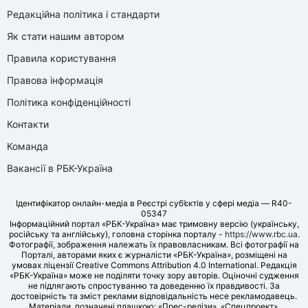
Редакційна політика і стандарти
Як стати нашим автором
Правила користування
Правова інформація
Політика конфіденційності
Контакти
Команда
Вакансії в РБК-Україна
Ідентифікатор онлайн-медіа в Реєстрі суб’єктів у сфері медіа — R40-
05347
Інформаційний портал «РБК-Україна» має тримовну версію (українську,
російську та англійську), головна сторінка порталу -
https://www.rbc.ua
.
Фотографії, зображення належать їх правовласникам. Всі фотографії на
Порталі, авторами яких є журналісти «РБК-Україна», розміщені на
умовах ліцензії Creative Commons Attribution 4.0 International. Редакція
«РБК-Україна» може не поділяти точку зору авторів. Оціночні судження
не підлягають спростуванню та доведенню їх правдивості. За
достовірність та зміст реклами відповідальність несе рекламодавець.
Матеріали, позначені плашкою: «Прес-релізи», «Спецпроект»,