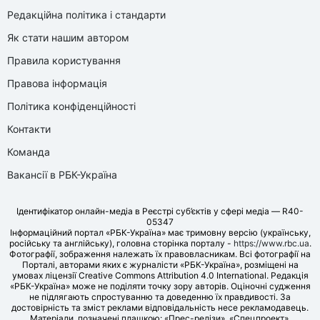
Редакційна політика і стандарти
Як стати нашим автором
Правила користування
Правова інформація
Політика конфіденційності
Контакти
Команда
Вакансії в РБК-Україна
Ідентифікатор онлайн-медіа в Реєстрі суб’єктів у сфері медіа — R40-
05347
Інформаційний портал «РБК-Україна» має тримовну версію (українську,
російську та англійську), головна сторінка порталу -
https://www.rbc.ua
.
Фотографії, зображення належать їх правовласникам. Всі фотографії на
Порталі, авторами яких є журналісти «РБК-Україна», розміщені на
умовах ліцензії Creative Commons Attribution 4.0 International. Редакція
«РБК-Україна» може не поділяти точку зору авторів. Оціночні судження
не підлягають спростуванню та доведенню їх правдивості. За
достовірність та зміст реклами відповідальність несе рекламодавець.
Матеріали, позначені плашкою: «Прес-релізи», «Спецпроект»,