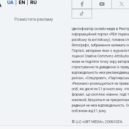
UA
EN
RU
Розмістити рекламу
Ідентифікатор онлайн-медіа в Реєстр
Інформаційний портал «РБК-Україна
російську та англійську), головна с
Фотографії, зображення належать ї
Порталі, авторами яких є журналіс
ліцензії Creative Commons Attributio
може не поділяти точку зору авторі
спростуванню та доведенню їх правд
відповідальність несе рекламодавец
релізи», «Спецпроект», «Партнерськи
«Резонанс» розміщуються на правах
осіб, які досягли 21-річного віку. 
формат, що охоплює новини, події т
компаній, базуються на пресрелізах,
редакція не несе відповідальність.
осіб віком від 21 року.
© LLC «UBT MEDIA», 2006-2026.