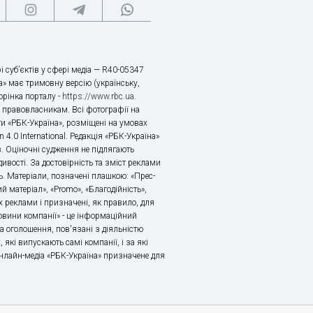
і суб’єктів у сфері медіа — R40-05347
» має тримовну версію (українську,
торінка порталу -
https://www.rbc.ua
.
х правовласникам. Всі фотографії на
ти «РБК-Україна», розміщені на умовах
n 4.0 International. Редакція «РБК-Україна»
в. Оціночні судження не підлягають
ивості. За достовірність та зміст реклами
ь. Матеріали, позначені плашкою: «Прес-
й матеріал», «Promo», «Благодійність»,
 реклами і призначені, як правило, для
«Новини компанії» - це інформаційний
а оголошення, пов'язані з діяльністю
 які випускають самі компанії, і за які
 Онлайн-медіа «РБК-Україна» призначене для