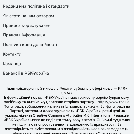
Редакційна політика і стандарти
Як стати нашим автором
Правила користування
Правова інформація
Політика конфіденційності
Контакти
Команда
Вакансії в РБК-Україна
Ідентифікатор онлайн-медіа в Реєстрі суб’єктів у сфері медіа — R40-
05347
Інформаційний портал «РБК-Україна» має тримовну версію (українську,
російську та англійську), головна сторінка порталу -
https://www.rbc.ua
.
Фотографії, зображення належать їх правовласникам. Всі фотографії на
Порталі, авторами яких є журналісти «РБК-Україна», розміщені на
умовах ліцензії Creative Commons Attribution 4.0 International. Редакція
«РБК-Україна» може не поділяти точку зору авторів. Оціночні судження
не підлягають спростуванню та доведенню їх правдивості. За
достовірність та зміст реклами відповідальність несе рекламодавець.
Матеріали, позначені плашкою: «Прес-релізи», «Спецпроект»,