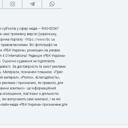
і суб’єктів у сфері медіа — R40-05347
» має тримовну версію (українську,
торінка порталу -
https://www.rbc.ua
.
х правовласникам. Всі фотографії на
ти «РБК-Україна», розміщені на умовах
n 4.0 International. Редакція «РБК-Україна»
в. Оціночні судження не підлягають
ивості. За достовірність та зміст реклами
ь. Матеріали, позначені плашкою: «Прес-
й матеріал», «Promo», «Благодійність»,
 реклами і призначені, як правило, для
«Новини компанії» - це інформаційний
а оголошення, пов'язані з діяльністю
 які випускають самі компанії, і за які
 Онлайн-медіа «РБК-Україна» призначене для