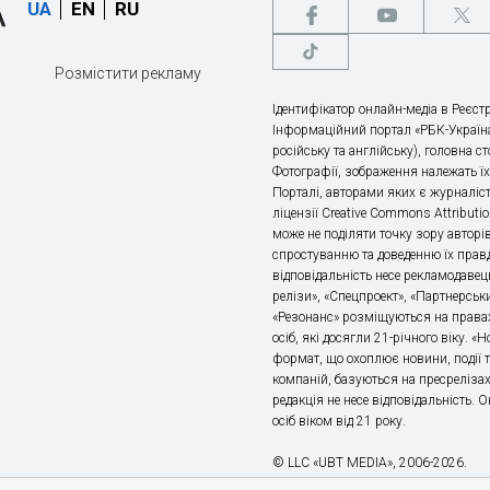
UA
EN
RU
Розмістити рекламу
Ідентифікатор онлайн-медіа в Реєстр
Інформаційний портал «РБК-Україна
російську та англійську), головна с
Фотографії, зображення належать ї
Порталі, авторами яких є журналіс
ліцензії Creative Commons Attributio
може не поділяти точку зору авторі
спростуванню та доведенню їх правд
відповідальність несе рекламодавец
релізи», «Спецпроект», «Партнерськи
«Резонанс» розміщуються на правах
осіб, які досягли 21-річного віку. 
формат, що охоплює новини, події т
компаній, базуються на пресрелізах,
редакція не несе відповідальність.
осіб віком від 21 року.
© LLC «UBT MEDIA», 2006-2026.