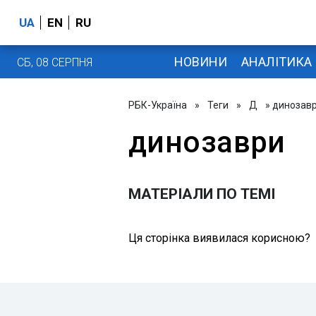
UA
EN
RU
НОВИНИ
АНАЛІТИКА
СБ, 08 СЕРПНЯ
РБК-Україна
»
Теги
»
Д
» динозав
динозаври
МАТЕРІАЛИ ПО ТЕМІ
Ця сторінка виявилася корисною?