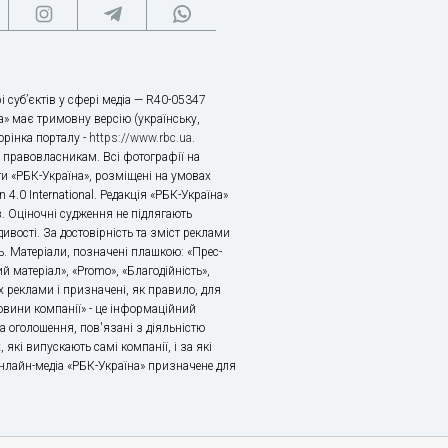
і суб’єктів у сфері медіа — R40-05347
» має тримовну версію (українську,
торінка порталу -
https://www.rbc.ua
.
х правовласникам. Всі фотографії на
ти «РБК-Україна», розміщені на умовах
n 4.0 International. Редакція «РБК-Україна»
в. Оціночні судження не підлягають
ивості. За достовірність та зміст реклами
ь. Матеріали, позначені плашкою: «Прес-
й матеріал», «Promo», «Благодійність»,
 реклами і призначені, як правило, для
«Новини компанії» - це інформаційний
а оголошення, пов'язані з діяльністю
 які випускають самі компанії, і за які
 Онлайн-медіа «РБК-Україна» призначене для