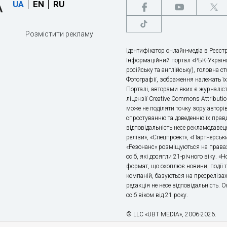
UA
EN
RU
Розмістити рекламу
Ідентифікатор онлайн-медіа в Реєстр
Інформаційний портал «РБК-Україна
російську та англійську), головна с
Фотографії, зображення належать ї
Порталі, авторами яких є журналіс
ліцензії Creative Commons Attributio
може не поділяти точку зору авторі
спростуванню та доведенню їх правд
відповідальність несе рекламодавец
релізи», «Спецпроект», «Партнерськи
«Резонанс» розміщуються на правах
осіб, які досягли 21-річного віку. 
формат, що охоплює новини, події т
компаній, базуються на пресрелізах,
редакція не несе відповідальність.
осіб віком від 21 року.
© LLC «UBT MEDIA», 2006-2026.