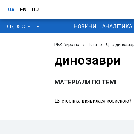
UA
EN
RU
НОВИНИ
АНАЛІТИКА
СБ, 08 СЕРПНЯ
РБК-Україна
»
Теги
»
Д
» динозав
динозаври
МАТЕРІАЛИ ПО ТЕМІ
Ця сторінка виявилася корисною?