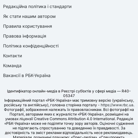
Редакційна політика і стандарти
Як стати нашим автором
Правила користування
Правова інформація
Політика конфіденційності
Контакти
Команда
Вакансії в РБК-Україна
Ідентифікатор онлайн-медіа в Реєстрі суб’єктів у сфері медіа — R40-
05347
Інформаційний портал «РБК-Україна» має тримовну версію (українську,
російську та англійську), головна сторінка порталу -
https://www.rbc.ua
.
Фотографії, зображення належать їх правовласникам. Всі фотографії на
Порталі, авторами яких є журналісти «РБК-Україна», розміщені на
умовах ліцензії Creative Commons Attribution 4.0 International. Редакція
«РБК-Україна» може не поділяти точку зору авторів. Оціночні судження
не підлягають спростуванню та доведенню їх правдивості. За
достовірність та зміст реклами відповідальність несе рекламодавець.
Матеріали, позначені плашкою: «Прес-релізи», «Спецпроект»,