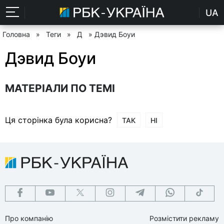
UA
Головна
»
Теги
»
Д
» Дэвид Боуи
Дэвид Боуи
МАТЕРІАЛИ ПО ТЕМІ
Ця сторінка була корисна?
ТАК
НІ
Про компанію
Розмістити рекламу