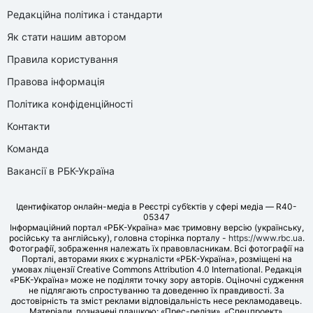
Редакційна політика і стандарти
Як стати нашим автором
Правила користування
Правова інформація
Політика конфіденційності
Контакти
Команда
Вакансії в РБК-Україна
Ідентифікатор онлайн-медіа в Реєстрі суб’єктів у сфері медіа — R40-
05347
Інформаційний портал «РБК-Україна» має тримовну версію (українську,
російську та англійську), головна сторінка порталу -
https://www.rbc.ua
.
Фотографії, зображення належать їх правовласникам. Всі фотографії на
Порталі, авторами яких є журналісти «РБК-Україна», розміщені на
умовах ліцензії Creative Commons Attribution 4.0 International. Редакція
«РБК-Україна» може не поділяти точку зору авторів. Оціночні судження
не підлягають спростуванню та доведенню їх правдивості. За
достовірність та зміст реклами відповідальність несе рекламодавець.
Матеріали, позначені плашкою: «Прес-релізи», «Спецпроект»,