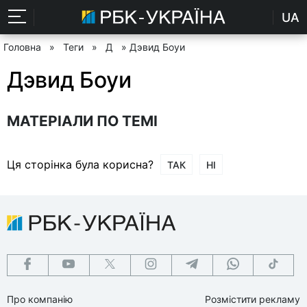
UA
Головна
»
Теги
»
Д
» Дэвид Боуи
Дэвид Боуи
МАТЕРІАЛИ ПО ТЕМІ
Ця сторінка була корисна?
ТАК
НІ
Про компанію
Розмістити рекламу