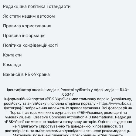
Редакційна політика і стандарти
Як стати нашим автором
Правила користування
Правова інформація
Політика конфіденційності
Контакти
Команда
Вакансії в РБК-Україна
Ідентифікатор онлайн-медіа в Реєстрі суб’єктів у сфері медіа — R40-
05347
Інформаційний портал «РБК-Україна» має тримовну версію (українську,
російську та англійську), головна сторінка порталу -
https://www.rbc.ua
.
Фотографії, зображення належать їх правовласникам. Всі фотографії на
Порталі, авторами яких є журналісти «РБК-Україна», розміщені на
умовах ліцензії Creative Commons Attribution 4.0 International. Редакція
«РБК-Україна» може не поділяти точку зору авторів. Оціночні судження
не підлягають спростуванню та доведенню їх правдивості. За
достовірність та зміст реклами відповідальність несе рекламодавець.
Матеріали, позначені плашкою: «Прес-релізи», «Спецпроект»,