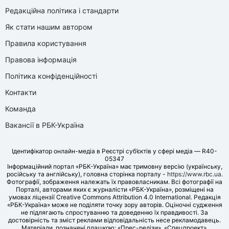
Редакційна політика і стандарти
Як стати нашим автором
Правила користування
Правова інформація
Політика конфіденційності
Контакти
Команда
Вакансії в РБК-Україна
Ідентифікатор онлайн-медіа в Реєстрі суб’єктів у сфері медіа — R40-
05347
Інформаційний портал «РБК-Україна» має тримовну версію (українську,
російську та англійську), головна сторінка порталу -
https://www.rbc.ua
.
Фотографії, зображення належать їх правовласникам. Всі фотографії на
Порталі, авторами яких є журналісти «РБК-Україна», розміщені на
умовах ліцензії Creative Commons Attribution 4.0 International. Редакція
«РБК-Україна» може не поділяти точку зору авторів. Оціночні судження
не підлягають спростуванню та доведенню їх правдивості. За
достовірність та зміст реклами відповідальність несе рекламодавець.
Матеріали, позначені плашкою: «Прес-релізи», «Спецпроект»,