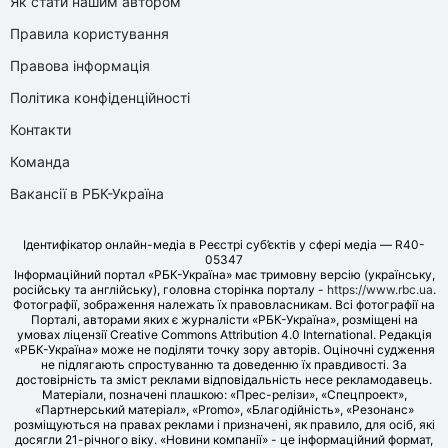
Як стати нашим автором
Правила користування
Правова інформація
Політика конфіденційності
Контакти
Команда
Вакансії в РБК-Україна
Ідентифікатор онлайн-медіа в Реєстрі суб’єктів у сфері медіа — R40-
05347
Інформаційний портал «РБК-Україна» має тримовну версію (українську,
російську та англійську), головна сторінка порталу -
https://www.rbc.ua
.
Фотографії, зображення належать їх правовласникам. Всі фотографії на
Порталі, авторами яких є журналісти «РБК-Україна», розміщені на
умовах ліцензії Creative Commons Attribution 4.0 International. Редакція
«РБК-Україна» може не поділяти точку зору авторів. Оціночні судження
не підлягають спростуванню та доведенню їх правдивості. За
достовірність та зміст реклами відповідальність несе рекламодавець.
Матеріали, позначені плашкою: «Прес-релізи», «Спецпроект»,
«Партнерський матеріал», «Promo», «Благодійність», «Резонанс»
розміщуються на правах реклами і призначені, як правило, для осіб, які
досягли 21-річного віку. «Новини компанії» - це інформаційний формат,