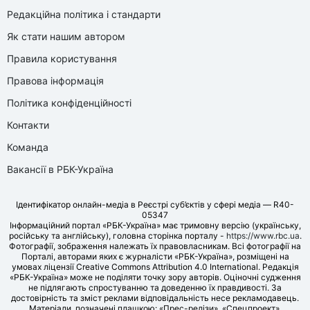
Редакційна політика і стандарти
Як стати нашим автором
Правила користування
Правова інформація
Політика конфіденційності
Контакти
Команда
Вакансії в РБК-Україна
Ідентифікатор онлайн-медіа в Реєстрі суб’єктів у сфері медіа — R40-
05347
Інформаційний портал «РБК-Україна» має тримовну версію (українську,
російську та англійську), головна сторінка порталу -
https://www.rbc.ua
.
Фотографії, зображення належать їх правовласникам. Всі фотографії на
Порталі, авторами яких є журналісти «РБК-Україна», розміщені на
умовах ліцензії Creative Commons Attribution 4.0 International. Редакція
«РБК-Україна» може не поділяти точку зору авторів. Оціночні судження
не підлягають спростуванню та доведенню їх правдивості. За
достовірність та зміст реклами відповідальність несе рекламодавець.
Матеріали, позначені плашкою: «Прес-релізи», «Спецпроект»,