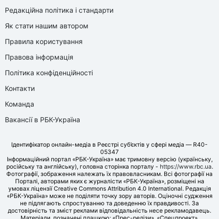
Редакційна політика і стандарти
Як стати нашим автором
Правила користування
Правова інформація
Політика конфіденційності
Контакти
Команда
Вакансії в РБК-Україна
Ідентифікатор онлайн-медіа в Реєстрі суб’єктів у сфері медіа — R40-
05347
Інформаційний портал «РБК-Україна» має тримовну версію (українську,
російську та англійську), головна сторінка порталу -
https://www.rbc.ua
.
Фотографії, зображення належать їх правовласникам. Всі фотографії на
Порталі, авторами яких є журналісти «РБК-Україна», розміщені на
умовах ліцензії Creative Commons Attribution 4.0 International. Редакція
«РБК-Україна» може не поділяти точку зору авторів. Оціночні судження
не підлягають спростуванню та доведенню їх правдивості. За
достовірність та зміст реклами відповідальність несе рекламодавець.
Матеріали, позначені плашкою: «Прес-релізи», «Спецпроект»,