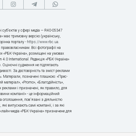
і суб’єктів у сфері медіа — R40-05347
» має тримовну версію (українську,
торінка порталу -
https://www.rbc.ua
.
х правовласникам. Всі фотографії на
ти «РБК-Україна», розміщені на умовах
n 4.0 International. Редакція «РБК-Україна»
в. Оціночні судження не підлягають
ивості. За достовірність та зміст реклами
ь. Матеріали, позначені плашкою: «Прес-
й матеріал», «Promo», «Благодійність»,
 реклами і призначені, як правило, для
«Новини компанії» - це інформаційний
а оголошення, пов'язані з діяльністю
 які випускають самі компанії, і за які
 Онлайн-медіа «РБК-Україна» призначене для