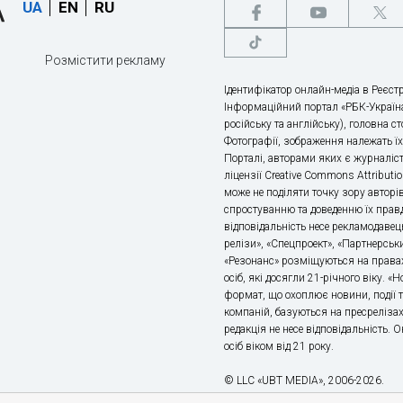
UA
EN
RU
Розмістити рекламу
Ідентифікатор онлайн-медіа в Реєстр
Інформаційний портал «РБК-Україна
російську та англійську), головна с
Фотографії, зображення належать ї
Порталі, авторами яких є журналіс
ліцензії Creative Commons Attributio
може не поділяти точку зору авторі
спростуванню та доведенню їх правд
відповідальність несе рекламодавец
релізи», «Спецпроект», «Партнерськи
«Резонанс» розміщуються на правах
осіб, які досягли 21-річного віку. 
формат, що охоплює новини, події т
компаній, базуються на пресрелізах,
редакція не несе відповідальність.
осіб віком від 21 року.
© LLC «UBT MEDIA», 2006-2026.