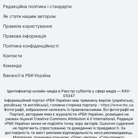
Редакційна політика і стандарти
Як стати нашим автором
Правила користування
Правова інформація
Політика конфіденційності
Контакти
Команда
Вакансії в РБК-Україна
Ідентифікатор онлайн-медіа в Реєстрі суб’єктів у сфері медіа — R40-
05347
Інформаційний портал «РБК-Україна» має тримовну версію (українську,
російську та англійську), головна сторінка порталу -
https://www.rbc.ua
.
Фотографії, зображення належать їх правовласникам. Всі фотографії на
Порталі, авторами яких є журналісти «РБК-Україна», розміщені на
умовах ліцензії Creative Commons Attribution 4.0 International. Редакція
«РБК-Україна» може не поділяти точку зору авторів. Оціночні судження
не підлягають спростуванню та доведенню їх правдивості. За
достовірність та зміст реклами відповідальність несе рекламодавець.
Матеріали, позначені плашкою: «Прес-релізи», «Спецпроект»,