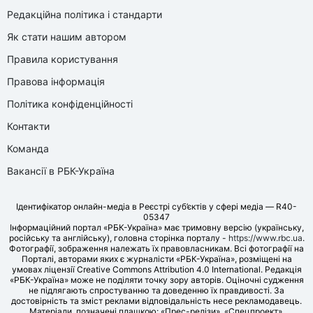
Редакційна політика і стандарти
Як стати нашим автором
Правила користування
Правова інформація
Політика конфіденційності
Контакти
Команда
Вакансії в РБК-Україна
Ідентифікатор онлайн-медіа в Реєстрі суб’єктів у сфері медіа — R40-
05347
Інформаційний портал «РБК-Україна» має тримовну версію (українську,
російську та англійську), головна сторінка порталу -
https://www.rbc.ua
.
Фотографії, зображення належать їх правовласникам. Всі фотографії на
Порталі, авторами яких є журналісти «РБК-Україна», розміщені на
умовах ліцензії Creative Commons Attribution 4.0 International. Редакція
«РБК-Україна» може не поділяти точку зору авторів. Оціночні судження
не підлягають спростуванню та доведенню їх правдивості. За
достовірність та зміст реклами відповідальність несе рекламодавець.
Матеріали, позначені плашкою: «Прес-релізи», «Спецпроект»,