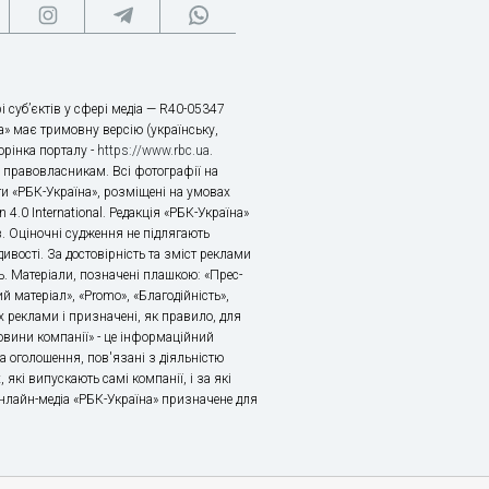
і суб’єктів у сфері медіа — R40-05347
» має тримовну версію (українську,
торінка порталу -
https://www.rbc.ua
.
х правовласникам. Всі фотографії на
ти «РБК-Україна», розміщені на умовах
n 4.0 International. Редакція «РБК-Україна»
в. Оціночні судження не підлягають
ивості. За достовірність та зміст реклами
ь. Матеріали, позначені плашкою: «Прес-
й матеріал», «Promo», «Благодійність»,
 реклами і призначені, як правило, для
«Новини компанії» - це інформаційний
а оголошення, пов'язані з діяльністю
 які випускають самі компанії, і за які
 Онлайн-медіа «РБК-Україна» призначене для