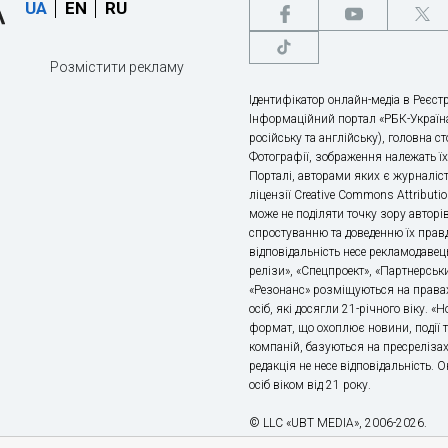
UA
EN
RU
Розмістити рекламу
Ідентифікатор онлайн-медіа в Реєстр
Інформаційний портал «РБК-Україна
російську та англійську), головна с
Фотографії, зображення належать ї
Порталі, авторами яких є журналіс
ліцензії Creative Commons Attributio
може не поділяти точку зору авторі
спростуванню та доведенню їх правд
відповідальність несе рекламодавец
релізи», «Спецпроект», «Партнерськи
«Резонанс» розміщуються на правах
осіб, які досягли 21-річного віку. 
формат, що охоплює новини, події т
компаній, базуються на пресрелізах,
редакція не несе відповідальність.
осіб віком від 21 року.
© LLC «UBT MEDIA», 2006-2026.