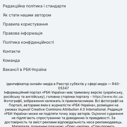
Редакційна політика і стандарти
Як стати нашим автором
Правила користування
Правова інформація
Політика конфіденційності
Контакти
Команда
Вакансії в РБК-Україна
Ідентифікатор онлайн-медіа в Реєстрі суб’єктів у сфері медіа — R40-
05347
Інформаційний портал «РБК-Україна» має тримовну версію (українську,
російську та англійську), головна сторінка порталу -
https://www.rbc.ua
.
Фотографії, зображення належать їх правовласникам. Всі фотографії на
Порталі, авторами яких є журналісти «РБК-Україна», розміщені на
умовах ліцензії Creative Commons Attribution 4.0 International. Редакція
«РБК-Україна» може не поділяти точку зору авторів. Оціночні судження
не підлягають спростуванню та доведенню їх правдивості. За
достовірність та зміст реклами відповідальність несе рекламодавець.
Матеріали, позначені плашкою: «Прес-релізи», «Спецпроект»,