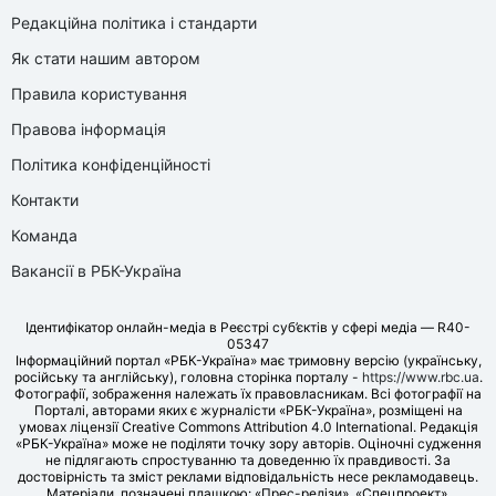
Редакційна політика і стандарти
Як стати нашим автором
Правила користування
Правова інформація
Політика конфіденційності
Контакти
Команда
Вакансії в РБК-Україна
Ідентифікатор онлайн-медіа в Реєстрі суб’єктів у сфері медіа — R40-
05347
Інформаційний портал «РБК-Україна» має тримовну версію (українську,
російську та англійську), головна сторінка порталу -
https://www.rbc.ua
.
Фотографії, зображення належать їх правовласникам. Всі фотографії на
Порталі, авторами яких є журналісти «РБК-Україна», розміщені на
умовах ліцензії Creative Commons Attribution 4.0 International. Редакція
«РБК-Україна» може не поділяти точку зору авторів. Оціночні судження
не підлягають спростуванню та доведенню їх правдивості. За
достовірність та зміст реклами відповідальність несе рекламодавець.
Матеріали, позначені плашкою: «Прес-релізи», «Спецпроект»,