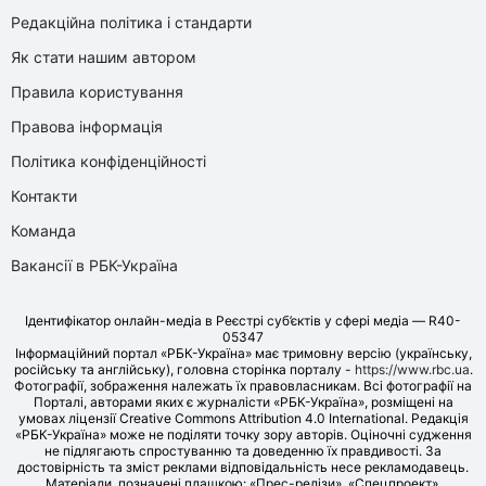
Редакційна політика і стандарти
Як стати нашим автором
Правила користування
Правова інформація
Політика конфіденційності
Контакти
Команда
Вакансії в РБК-Україна
Ідентифікатор онлайн-медіа в Реєстрі суб’єктів у сфері медіа — R40-
05347
Інформаційний портал «РБК-Україна» має тримовну версію (українську,
російську та англійську), головна сторінка порталу -
https://www.rbc.ua
.
Фотографії, зображення належать їх правовласникам. Всі фотографії на
Порталі, авторами яких є журналісти «РБК-Україна», розміщені на
умовах ліцензії Creative Commons Attribution 4.0 International. Редакція
«РБК-Україна» може не поділяти точку зору авторів. Оціночні судження
не підлягають спростуванню та доведенню їх правдивості. За
достовірність та зміст реклами відповідальність несе рекламодавець.
Матеріали, позначені плашкою: «Прес-релізи», «Спецпроект»,