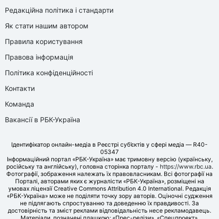
Редакційна політика і стандарти
Як стати нашим автором
Правила користування
Правова інформація
Політика конфіденційності
Контакти
Команда
Вакансії в РБК-Україна
Ідентифікатор онлайн-медіа в Реєстрі суб’єктів у сфері медіа — R40-
05347
Інформаційний портал «РБК-Україна» має тримовну версію (українську,
російську та англійську), головна сторінка порталу -
https://www.rbc.ua
.
Фотографії, зображення належать їх правовласникам. Всі фотографії на
Порталі, авторами яких є журналісти «РБК-Україна», розміщені на
умовах ліцензії Creative Commons Attribution 4.0 International. Редакція
«РБК-Україна» може не поділяти точку зору авторів. Оціночні судження
не підлягають спростуванню та доведенню їх правдивості. За
достовірність та зміст реклами відповідальність несе рекламодавець.
Матеріали, позначені плашкою: «Прес-релізи», «Спецпроект»,