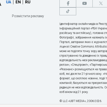
UA
EN
RU
Розмістити рекламу
Ідентифікатор онлайн-медіа в Реєстр
Інформаційний портал «РБК-Україна
російську та англійську), головна с
Фотографії, зображення належать ї
Порталі, авторами яких є журналіс
ліцензії Creative Commons Attributio
може не поділяти точку зору авторі
спростуванню та доведенню їх правд
відповідальність несе рекламодавец
релізи», «Спецпроект», «Партнерськи
«Резонанс» розміщуються на правах
осіб, які досягли 21-річного віку. 
формат, що охоплює новини, події т
компаній, базуються на пресрелізах,
редакція не несе відповідальність.
осіб віком від 21 року.
© LLC «UBT MEDIA», 2006-2026.