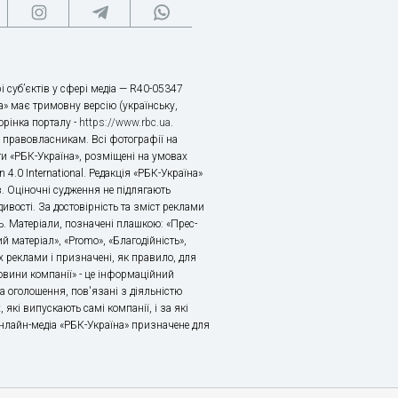
і суб’єктів у сфері медіа — R40-05347
» має тримовну версію (українську,
торінка порталу -
https://www.rbc.ua
.
х правовласникам. Всі фотографії на
ти «РБК-Україна», розміщені на умовах
n 4.0 International. Редакція «РБК-Україна»
в. Оціночні судження не підлягають
ивості. За достовірність та зміст реклами
ь. Матеріали, позначені плашкою: «Прес-
й матеріал», «Promo», «Благодійність»,
 реклами і призначені, як правило, для
«Новини компанії» - це інформаційний
а оголошення, пов'язані з діяльністю
 які випускають самі компанії, і за які
 Онлайн-медіа «РБК-Україна» призначене для