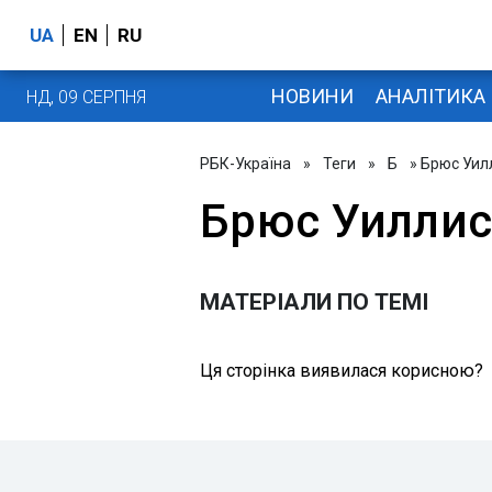
UA
EN
RU
НОВИНИ
АНАЛІТИКА
НД, 09 СЕРПНЯ
РБК-Україна
»
Теги
»
Б
» Брюс Уил
Брюс Уилли
МАТЕРІАЛИ ПО ТЕМІ
Ця сторінка виявилася корисною?