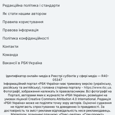
Редакційна політика і стандарти
Як стати нашим автором
Правила користування
Правова інформація
Політика конфіденційності
Контакти
Команда
Вакансії в РБК-Україна
Ідентифікатор онлайн-медіа в Реєстрі суб’єктів у сфері медіа — R40-
05347
Інформаційний портал «РБК-Україна» має тримовну версію (українську,
російську та англійську), головна сторінка порталу -
https://www.rbc.ua
.
Фотографії, зображення належать їх правовласникам. Всі фотографії на
Порталі, авторами яких є журналісти «РБК-Україна», розміщені на
умовах ліцензії Creative Commons Attribution 4.0 International. Редакція
«РБК-Україна» може не поділяти точку зору авторів. Оціночні судження
не підлягають спростуванню та доведенню їх правдивості. За
достовірність та зміст реклами відповідальність несе рекламодавець.
Матеріали, позначені плашкою: «Прес-релізи», «Спецпроект»,