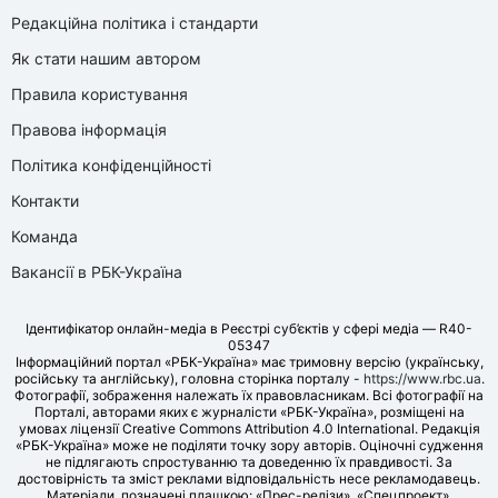
Редакційна політика і стандарти
Як стати нашим автором
Правила користування
Правова інформація
Політика конфіденційності
Контакти
Команда
Вакансії в РБК-Україна
Ідентифікатор онлайн-медіа в Реєстрі суб’єктів у сфері медіа — R40-
05347
Інформаційний портал «РБК-Україна» має тримовну версію (українську,
російську та англійську), головна сторінка порталу -
https://www.rbc.ua
.
Фотографії, зображення належать їх правовласникам. Всі фотографії на
Порталі, авторами яких є журналісти «РБК-Україна», розміщені на
умовах ліцензії Creative Commons Attribution 4.0 International. Редакція
«РБК-Україна» може не поділяти точку зору авторів. Оціночні судження
не підлягають спростуванню та доведенню їх правдивості. За
достовірність та зміст реклами відповідальність несе рекламодавець.
Матеріали, позначені плашкою: «Прес-релізи», «Спецпроект»,