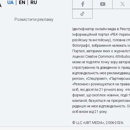
UA
EN
RU
Розмістити рекламу
Ідентифікатор онлайн-медіа в Реєстр
Інформаційний портал «РБК-Україна
російську та англійську), головна с
Фотографії, зображення належать ї
Порталі, авторами яких є журналіс
ліцензії Creative Commons Attributio
може не поділяти точку зору авторі
спростуванню та доведенню їх правд
відповідальність несе рекламодавец
релізи», «Спецпроект», «Партнерськи
«Резонанс» розміщуються на правах
осіб, які досягли 21-річного віку. 
формат, що охоплює новини, події т
компаній, базуються на пресрелізах,
редакція не несе відповідальність.
осіб віком від 21 року.
© LLC «UBT MEDIA», 2006-2026.