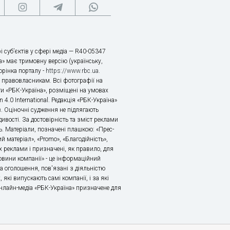
і суб’єктів у сфері медіа — R40-05347
» має тримовну версію (українську,
торінка порталу -
https://www.rbc.ua
.
х правовласникам. Всі фотографії на
ти «РБК-Україна», розміщені на умовах
n 4.0 International. Редакція «РБК-Україна»
в. Оціночні судження не підлягають
ивості. За достовірність та зміст реклами
ь. Матеріали, позначені плашкою: «Прес-
й матеріал», «Promo», «Благодійність»,
 реклами і призначені, як правило, для
«Новини компанії» - це інформаційний
а оголошення, пов'язані з діяльністю
 які випускають самі компанії, і за які
 Онлайн-медіа «РБК-Україна» призначене для