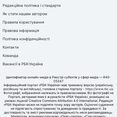
Редакційна політика і стандарти
Як стати нашим автором
Правила користування
Правова інформація
Політика конфіденційності
Контакти
Команда
Вакансії в РБК-Україна
Ідентифікатор онлайн-медіа в Реєстрі суб’єктів у сфері медіа — R40-
05347
Інформаційний портал «РБК-Україна» має тримовну версію (українську,
російську та англійську), головна сторінка порталу -
https://www.rbc.ua
.
Фотографії, зображення належать їх правовласникам. Всі фотографії на
Порталі, авторами яких є журналісти «РБК-Україна», розміщені на
умовах ліцензії Creative Commons Attribution 4.0 International. Редакція
«РБК-Україна» може не поділяти точку зору авторів. Оціночні судження
не підлягають спростуванню та доведенню їх правдивості. За
достовірність та зміст реклами відповідальність несе рекламодавець.
Матеріали, позначені плашкою: «Прес-релізи», «Спецпроект»,