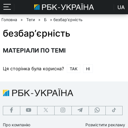
UA
Головна
»
Теги
»
Б
» безбарʼєрність
безбарʼєрність
МАТЕРІАЛИ ПО ТЕМІ
Ця сторінка була корисна?
ТАК
НІ
Про компанію
Розмістити рекламу