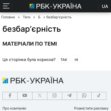
UA
Головна
»
Теги
»
Б
» безбарʼєрність
безбарʼєрність
МАТЕРІАЛИ ПО ТЕМІ
Ця сторінка була корисна?
ТАК
НІ
Про компанію
Розмістити рекламу