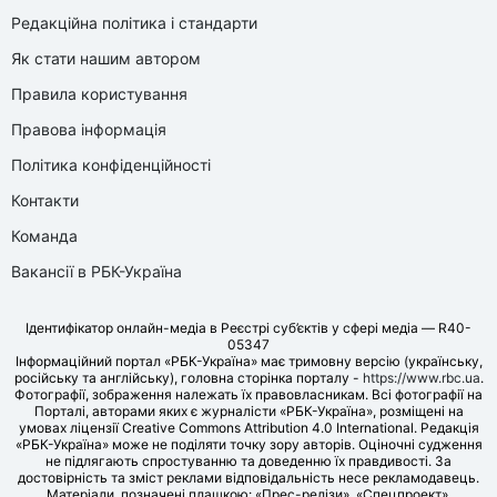
Редакційна політика і стандарти
Як стати нашим автором
Правила користування
Правова інформація
Політика конфіденційності
Контакти
Команда
Вакансії в РБК-Україна
Ідентифікатор онлайн-медіа в Реєстрі суб’єктів у сфері медіа — R40-
05347
Інформаційний портал «РБК-Україна» має тримовну версію (українську,
російську та англійську), головна сторінка порталу -
https://www.rbc.ua
.
Фотографії, зображення належать їх правовласникам. Всі фотографії на
Порталі, авторами яких є журналісти «РБК-Україна», розміщені на
умовах ліцензії Creative Commons Attribution 4.0 International. Редакція
«РБК-Україна» може не поділяти точку зору авторів. Оціночні судження
не підлягають спростуванню та доведенню їх правдивості. За
достовірність та зміст реклами відповідальність несе рекламодавець.
Матеріали, позначені плашкою: «Прес-релізи», «Спецпроект»,