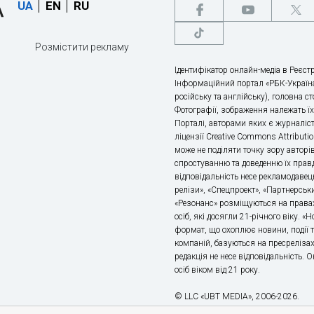
UA
EN
RU
Розмістити рекламу
Ідентифікатор онлайн-медіа в Реєстр
Інформаційний портал «РБК-Україна
російську та англійську), головна с
Фотографії, зображення належать ї
Порталі, авторами яких є журналіс
ліцензії Creative Commons Attributio
може не поділяти точку зору авторі
спростуванню та доведенню їх правд
відповідальність несе рекламодавец
релізи», «Спецпроект», «Партнерськи
«Резонанс» розміщуються на правах
осіб, які досягли 21-річного віку. 
формат, що охоплює новини, події т
компаній, базуються на пресрелізах,
редакція не несе відповідальність.
осіб віком від 21 року.
© LLC «UBT MEDIA», 2006-2026.