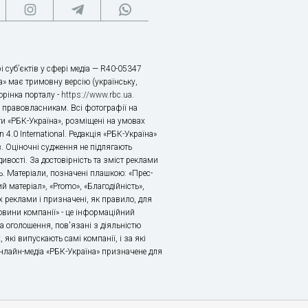
і суб’єктів у сфері медіа — R40-05347
» має тримовну версію (українську,
торінка порталу -
https://www.rbc.ua
.
х правовласникам. Всі фотографії на
ти «РБК-Україна», розміщені на умовах
n 4.0 International. Редакція «РБК-Україна»
в. Оціночні судження не підлягають
ивості. За достовірність та зміст реклами
ь. Матеріали, позначені плашкою: «Прес-
й матеріал», «Promo», «Благодійність»,
 реклами і призначені, як правило, для
«Новини компанії» - це інформаційний
а оголошення, пов'язані з діяльністю
 які випускають самі компанії, і за які
 Онлайн-медіа «РБК-Україна» призначене для