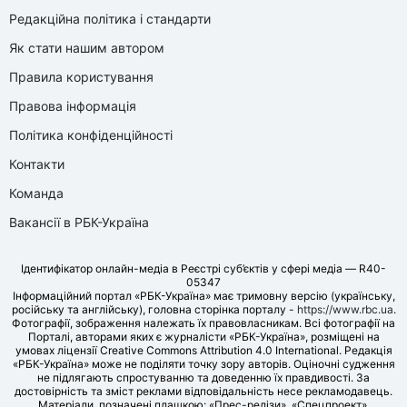
Редакційна політика і стандарти
Як стати нашим автором
Правила користування
Правова інформація
Політика конфіденційності
Контакти
Команда
Вакансії в РБК-Україна
Ідентифікатор онлайн-медіа в Реєстрі суб’єктів у сфері медіа — R40-
05347
Інформаційний портал «РБК-Україна» має тримовну версію (українську,
російську та англійську), головна сторінка порталу -
https://www.rbc.ua
.
Фотографії, зображення належать їх правовласникам. Всі фотографії на
Порталі, авторами яких є журналісти «РБК-Україна», розміщені на
умовах ліцензії Creative Commons Attribution 4.0 International. Редакція
«РБК-Україна» може не поділяти точку зору авторів. Оціночні судження
не підлягають спростуванню та доведенню їх правдивості. За
достовірність та зміст реклами відповідальність несе рекламодавець.
Матеріали, позначені плашкою: «Прес-релізи», «Спецпроект»,