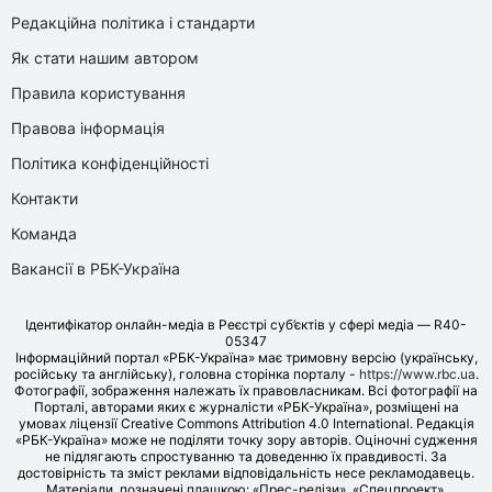
Редакційна політика і стандарти
Як стати нашим автором
Правила користування
Правова інформація
Політика конфіденційності
Контакти
Команда
Вакансії в РБК-Україна
Ідентифікатор онлайн-медіа в Реєстрі суб’єктів у сфері медіа — R40-
05347
Інформаційний портал «РБК-Україна» має тримовну версію (українську,
російську та англійську), головна сторінка порталу -
https://www.rbc.ua
.
Фотографії, зображення належать їх правовласникам. Всі фотографії на
Порталі, авторами яких є журналісти «РБК-Україна», розміщені на
умовах ліцензії Creative Commons Attribution 4.0 International. Редакція
«РБК-Україна» може не поділяти точку зору авторів. Оціночні судження
не підлягають спростуванню та доведенню їх правдивості. За
достовірність та зміст реклами відповідальність несе рекламодавець.
Матеріали, позначені плашкою: «Прес-релізи», «Спецпроект»,