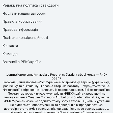
Редакційна політика і стандарти
Як стати нашим автором
Правила користування
Правова інформація
Політика конфіденційності
Контакти
Команда
Вакансії в РБК-Україна
Ідентифікатор онлайн-медіа в Реєстрі суб’єктів у сфері медіа — R40-
05347
Інформаційний портал «РБК-Україна» має тримовну версію (українську,
російську та англійську), головна сторінка порталу -
https://www.rbc.ua
.
Фотографії, зображення належать їх правовласникам. Всі фотографії на
Порталі, авторами яких є журналісти «РБК-Україна», розміщені на
умовах ліцензії Creative Commons Attribution 4.0 International. Редакція
«РБК-Україна» може не поділяти точку зору авторів. Оціночні судження
не підлягають спростуванню та доведенню їх правдивості. За
достовірність та зміст реклами відповідальність несе рекламодавець.
Матеріали, позначені плашкою: «Прес-релізи», «Спецпроект»,