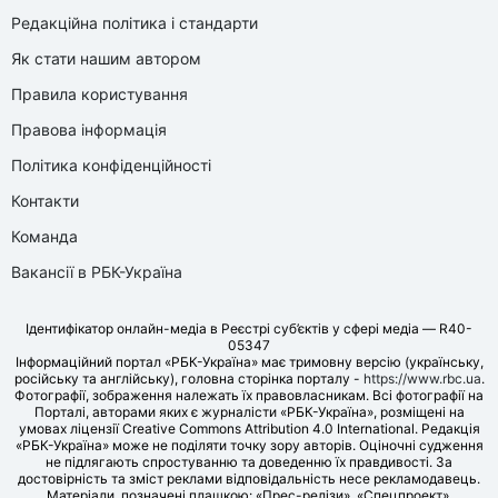
Редакційна політика і стандарти
Як стати нашим автором
Правила користування
Правова інформація
Політика конфіденційності
Контакти
Команда
Вакансії в РБК-Україна
Ідентифікатор онлайн-медіа в Реєстрі суб’єктів у сфері медіа — R40-
05347
Інформаційний портал «РБК-Україна» має тримовну версію (українську,
російську та англійську), головна сторінка порталу -
https://www.rbc.ua
.
Фотографії, зображення належать їх правовласникам. Всі фотографії на
Порталі, авторами яких є журналісти «РБК-Україна», розміщені на
умовах ліцензії Creative Commons Attribution 4.0 International. Редакція
«РБК-Україна» може не поділяти точку зору авторів. Оціночні судження
не підлягають спростуванню та доведенню їх правдивості. За
достовірність та зміст реклами відповідальність несе рекламодавець.
Матеріали, позначені плашкою: «Прес-релізи», «Спецпроект»,