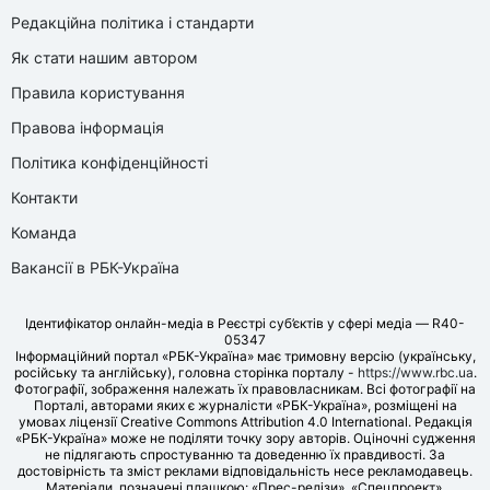
Редакційна політика і стандарти
Як стати нашим автором
Правила користування
Правова інформація
Політика конфіденційності
Контакти
Команда
Вакансії в РБК-Україна
Ідентифікатор онлайн-медіа в Реєстрі суб’єктів у сфері медіа — R40-
05347
Інформаційний портал «РБК-Україна» має тримовну версію (українську,
російську та англійську), головна сторінка порталу -
https://www.rbc.ua
.
Фотографії, зображення належать їх правовласникам. Всі фотографії на
Порталі, авторами яких є журналісти «РБК-Україна», розміщені на
умовах ліцензії Creative Commons Attribution 4.0 International. Редакція
«РБК-Україна» може не поділяти точку зору авторів. Оціночні судження
не підлягають спростуванню та доведенню їх правдивості. За
достовірність та зміст реклами відповідальність несе рекламодавець.
Матеріали, позначені плашкою: «Прес-релізи», «Спецпроект»,