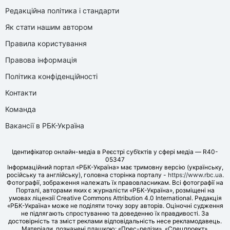
Редакційна політика і стандарти
Як стати нашим автором
Правила користування
Правова інформація
Політика конфіденційності
Контакти
Команда
Вакансії в РБК-Україна
Ідентифікатор онлайн-медіа в Реєстрі суб’єктів у сфері медіа — R40-
05347
Інформаційний портал «РБК-Україна» має тримовну версію (українську,
російську та англійську), головна сторінка порталу -
https://www.rbc.ua
.
Фотографії, зображення належать їх правовласникам. Всі фотографії на
Порталі, авторами яких є журналісти «РБК-Україна», розміщені на
умовах ліцензії Creative Commons Attribution 4.0 International. Редакція
«РБК-Україна» може не поділяти точку зору авторів. Оціночні судження
не підлягають спростуванню та доведенню їх правдивості. За
достовірність та зміст реклами відповідальність несе рекламодавець.
Матеріали, позначені плашкою: «Прес-релізи», «Спецпроект»,