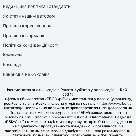
Редакційна політика і стандарти
Як стати нашим автором
Правила користування
Правова інформація
Політика конфіденційності
Контакти
Команда
Вакансії в РБК-Україна
Ідентифікатор онлайн-медіа в Реєстрі суб’єктів у сфері медіа — R40-
05347
Інформаційний портал «РБК-Україна» має тримовну версію (українську,
російську та англійську), головна сторінка порталу -
https://www.rbc.ua
.
Фотографії, зображення належать їх правовласникам. Всі фотографії на
Порталі, авторами яких є журналісти «РБК-Україна», розміщені на
умовах ліцензії Creative Commons Attribution 4.0 International. Редакція
«РБК-Україна» може не поділяти точку зору авторів. Оціночні судження
не підлягають спростуванню та доведенню їх правдивості. За
достовірність та зміст реклами відповідальність несе рекламодавець.
Матеріали, позначені плашкою: «Прес-релізи», «Спецпроект»,