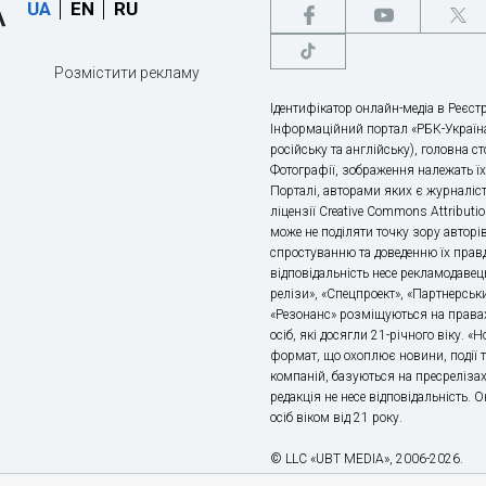
UA
EN
RU
Розмістити рекламу
Ідентифікатор онлайн-медіа в Реєстр
Інформаційний портал «РБК-Україна
російську та англійську), головна с
Фотографії, зображення належать ї
Порталі, авторами яких є журналіс
ліцензії Creative Commons Attributio
може не поділяти точку зору авторі
спростуванню та доведенню їх правд
відповідальність несе рекламодавец
релізи», «Спецпроект», «Партнерськи
«Резонанс» розміщуються на правах
осіб, які досягли 21-річного віку. 
формат, що охоплює новини, події т
компаній, базуються на пресрелізах,
редакція не несе відповідальність.
осіб віком від 21 року.
© LLC «UBT MEDIA», 2006-2026.