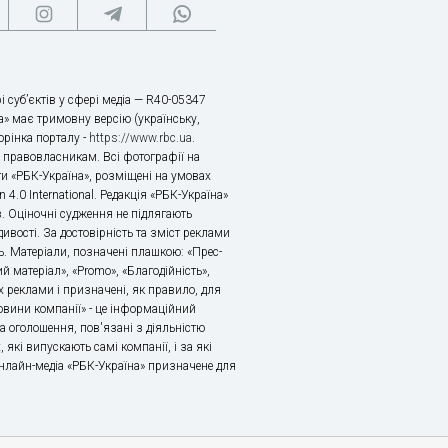
і суб’єктів у сфері медіа — R40-05347
» має тримовну версію (українську,
торінка порталу -
https://www.rbc.ua
.
х правовласникам. Всі фотографії на
ти «РБК-Україна», розміщені на умовах
n 4.0 International. Редакція «РБК-Україна»
в. Оціночні судження не підлягають
ивості. За достовірність та зміст реклами
ь. Матеріали, позначені плашкою: «Прес-
й матеріал», «Promo», «Благодійність»,
 реклами і призначені, як правило, для
«Новини компанії» - це інформаційний
а оголошення, пов'язані з діяльністю
 які випускають самі компанії, і за які
 Онлайн-медіа «РБК-Україна» призначене для